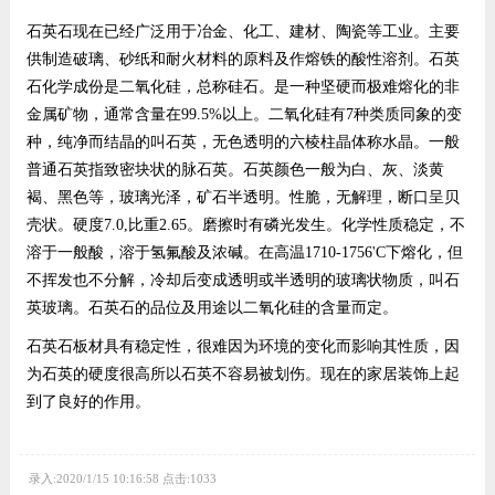
石英石现在已经广泛用于冶金、化工、建材、陶瓷等工业。主要
供制造破璃、砂纸和耐火材料的原料及作熔铁的酸性溶剂。石英
石化学成份是二氧化硅，总称硅石。是一种坚硬而极难熔化的非
金属矿物，通常含量在99.5%以上。二氧化硅有7种类质同象的变
种，纯净而结晶的叫石英，无色透明的六棱柱晶体称水晶。一般
普通石英指致密块状的脉石英。石英颜色一般为白、灰、淡黄
褐、黑色等，玻璃光泽，矿石半透明。性脆，无解理，断口呈贝
壳状。硬度7.0,比重2.65。磨擦时有磷光发生。化学性质稳定，不
溶于一般酸，溶于氢氟酸及浓碱。在高温1710-1756'C下熔化，但
不挥发也不分解，冷却后变成透明或半透明的玻璃状物质，叫石
英玻璃。石英石的品位及用途以二氧化硅的含量而定。
石英石板材具有稳定性，很难因为环境的变化而影响其性质，因
为石英的硬度很高所以石英不容易被划伤。现在的家居装饰上起
到了良好的作用。
录入:2020/1/15 10:16:58 点击:1033