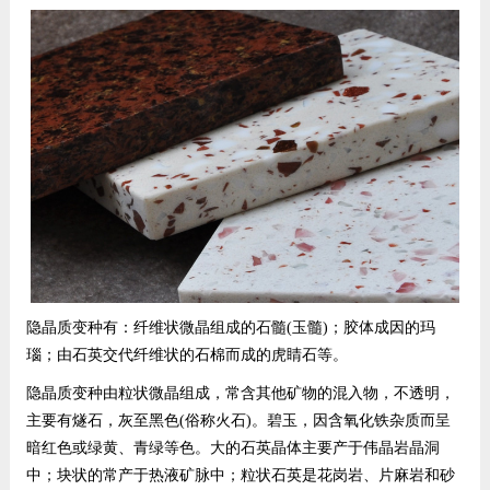
隐晶质变种有：纤维状微晶组成的石髓(玉髓)；胶体成因的玛
瑙；由石英交代纤维状的石棉而成的虎睛石等。
隐晶质变种由粒状微晶组成，常含其他矿物的混入物，不透明，
主要有燧石，灰至黑色(俗称火石)。碧玉，因含氧化铁杂质而呈
暗红色或绿黄、青绿等色。大的石英晶体主要产于伟晶岩晶洞
中；块状的常产于热液矿脉中；粒状石英是花岗岩、片麻岩和砂