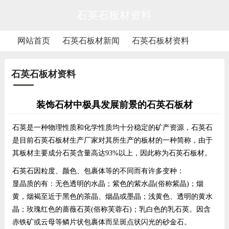
石英石板材资料
网站首页
石英石板材新闻
石英石板材资料
石英石板材资料
装饰石材中极具发展前景的石英石板材
石英是一种物理性质和化学性质均十分稳定的矿产资源，石英石
是目前
石英石板材
生产厂家对其所生产的板材的一种简称，由于
其板材主要成分石英含量高达93%以上，因此称为
石英石板材
。
石英石因粒度、颜色、包裹体等的不同而有许多变种：
显晶质的有：无色透明的水晶；紫色的紫水晶(俗称紫晶)；烟
黄，烟褐至近于黑色的茶晶、烟晶或墨晶；浅黄色、透明的黄水
晶；玫瑰红色的蔷薇石英(俗称芙蓉石)；乳白色的乳石英。因含
赤铁矿或云母等鳞片状包裹体而呈斑点状闪光的砂金石。