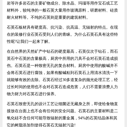
岩等许多岩石的主要矿物成分。除水晶、玛瑙等用作宝石或工艺
材料外，较纯净的一般石英大量用作玻璃原料，研磨材料、硅质
耐火材料等。不纯的石英则是重要的建筑材料。
石英石板材具有硬度高、抗污染、抗高温、无辐射的特点。在现
在的装修行业石英石受到人们的青睐。为什么石英石具有这些特
性呢?让我们一起来了解。
在自然界的天然矿产中钻石的硬度最高，石英仅次于钻石，而石
英石中石英的含量极高，厨房中所用的刀具不会对石英石造成损
伤。石英石是一种致密无孔的复合材料。厨房中使用的酸碱并不
会将石英石进行腐蚀，如果有酸碱粘到石英石上用清水清洗一下
就能够有效的去除。石英石经过30多道复杂的抛光处理工艺，经
过长时间的使用也不会对石英石造成危害，人们不需要浪费人力
物力财力对石英石进行保养。
石英石致密无孔的设计工艺让细菌还无藏身之所，即使给食物直
接放在台面上也不会有任何的安全问题。石英石的主要材料是二
氧化硅不含任何可能导致辐射的重金属，94%的石英结晶体和其
它的树脂添加剂使得石英石无辐射污染!