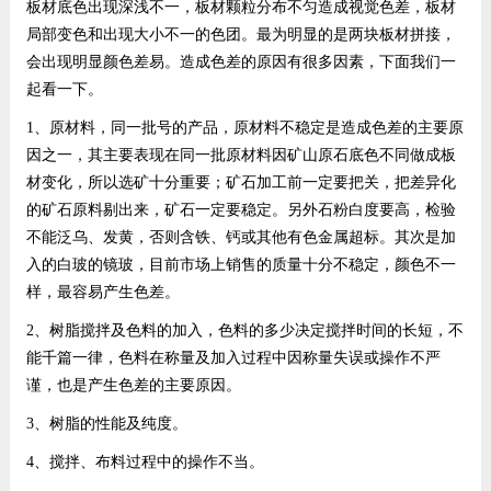
板材底色出现深浅不一，板材颗粒分布不匀造成视觉色差，板材
局部变色和出现大小不一的色团。最为明显的是两块板材拼接，
会出现明显颜色差易。造成色差的原因有很多因素，下面我们一
起看一下。
1、原材料，同一批号的产品，原材料不稳定是造成色差的主要原
因之一，其主要表现在同一批原材料因矿山原石底色不同做成板
材变化，所以选矿十分重要；矿石加工前一定要把关，把差异化
的矿石原料剔出来，矿石一定要稳定。另外石粉白度要高，检验
不能泛乌、发黄，否则含铁、钙或其他有色金属超标。其次是加
入的白玻的镜玻，目前市场上销售的质量十分不稳定，颜色不一
样，最容易产生色差。
2、树脂搅拌及色料的加入，色料的多少决定搅拌时间的长短，不
能千篇一律，色料在称量及加入过程中因称量失误或操作不严
谨，也是产生色差的主要原因。
3、树脂的性能及纯度。
4、搅拌、布料过程中的操作不当。