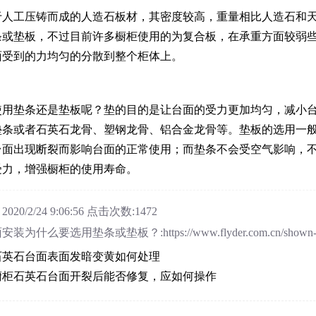
于人工压铸而成的人造石板材，其密度较高，重量相比人造石和
条或垫板，不过目前许多橱柜使用的为复合板，在承重方面较弱
面受到的力均匀的分散到整个柜体上。
使用垫条还是垫板呢？垫的目的是让台面的受力更加均匀，减小
垫条或者石英石龙骨、塑钢龙骨、铝合金龙骨等。垫板的选用一
台面出现断裂而影响台面的正常使用；而垫条不会受空气影响，
受力，增强橱柜的使用寿命。
0/2/24 9:06:56 点击次数:1472
为什么要选用垫条或垫板？:https://www.flyder.com.cn/shown-
石英石台面表面发暗变黄如何处理
橱柜石英石台面开裂后能否修复，应如何操作