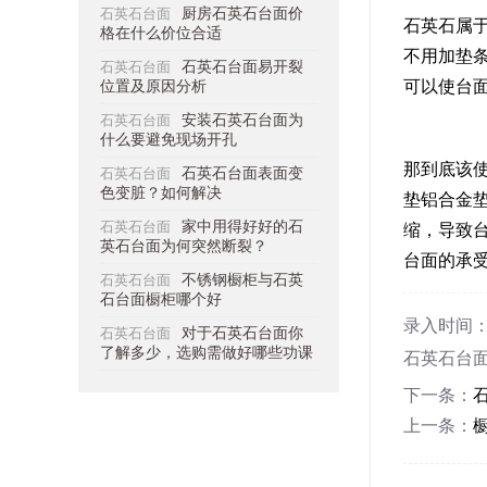
石英石台面
厨房石英石台面价
石英石属
格在什么价位合适
不用加垫
石英石台面
石英石台面易开裂
可以使台
位置及原因分析
石英石台面
安装石英石台面为
什么要避免现场开孔
那到底该
石英石台面
石英石台面表面变
色变脏？如何解决
垫铝合金
石英石台面
家中用得好好的石
缩，导致
英石台面为何突然断裂？
台面的承
石英石台面
不锈钢橱柜与石英
石台面橱柜哪个好
录入时间：202
石英石台面
对于石英石台面你
了解多少，选购需做好哪些功课
石英石台面安装
下一条：
上一条：