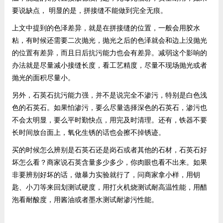
要说缺点， 明显的是，拼接缝不能做到完全无痕。
上文中提到的色泽差异，就是在拼接缝的位置，一般会用胶水
粘，有时候还需要二次抛光，抛光之后的色泽就会和边上没抛光
的位置有差异，而且日后抗污能力也会有差异。减弱这个影响的
办法就是尽量减小接缝长度，看工艺精度，尽量不现场抛光或者
抛光的面积尽量小。
另外，石英石抗污能力强，并不是说完全不渗污，特别是白色浅
色的石英石。如果怕渗污，要么尽量选择深色的石英石，渗污也
不会太明显，要么平时勤快点，用完及时清理。还有，铁器不要
长时间放台面上，氧化生锈的话也会擦不掉锈迹。
买的时候怎么辨别是石英石还是岗石或者其他的石材，石英石好
坏怎么看？商家说石英含量多少多少，你肉眼也看不出来。如果
非要辨别好坏的话，做暴力实验就行了，问商家拿小样，用钥
匙、小刀等来回划测试硬度，用打火机烧测试耐高温性能，用醋
泡看耐酸度，用酱油或者墨水测试耐渗污性能。