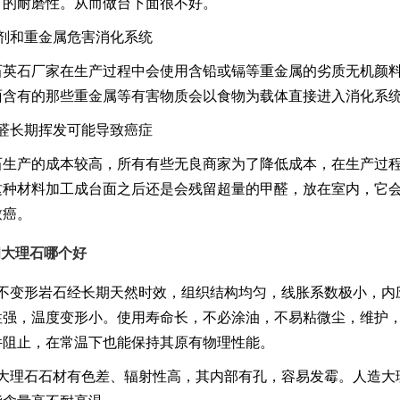
有的耐磨性。从而做台下面很不好。
溶剂和重金属危害消化系统
石英石厂家在生产过程中会使用含铅或镉等重金属的劣质无机颜
面含有的那些重金属等有害物质会以食物为载体直接进入消化系
甲醛长期挥发可能导致癌症
石生产的成本较高，所有有些无良商家为了降低成本，在生产过
这种材料加工成台面之后还是会残留超量的甲醛，放在室内，它
致癌。
和大理石哪个好
石不变形岩石经长期天然时效，组织结构均匀，线胀系数极小，内
性强，温度变形小。使用寿命长，不必涂油，不易粘微尘，维护
件阻止，在常温下也能保持其原有物理性能。
然大理石石材有色差、辐射性高，其内部有孔，容易发霉。人造大