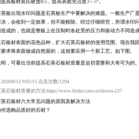
提高板材莫氏硬度0.5，提高表面光洁度
3～5
。
颗粒石英板出现水印问题是石英板生产中要解决的难题。一般生产厂
解决，会收到一定效果，但不能根除。经过仔细研究，所谓水印
同造成的，也就是整板上在压制时各处受的压力和振动力不同造
石英石板材表面的花色品种，扩大石英石板材的使用范围。现在我
展要求将表面做成自然面的，这就要应用一个新工艺。如下图。
说明，可看出当前提高
石英石板材
质量是迫切需要和大有可为的
0/8/12 9:03:15 点击次数:1294
材质量的方法:https://www.flyder.com.cn/shown-237
石英石板材六大常见问题的原因及解决方法
如何选购品质好的石材？