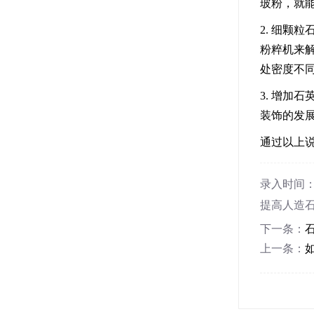
玻粉，就能
2. 细
粉粹机来
处密度不
3. 增加
装饰的发
通过以上
录入时间：202
提高人造石英石板
下一条：
上一条：