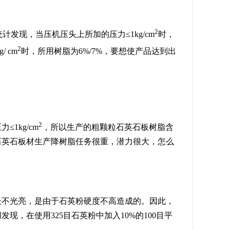
2
发现，当压机压头上所加的压力≤1kg/cm
时，
2
 cm
时，所用树脂为6%/7%，要想使产品达到出
2
1kg/cm
，所以生产的粗颗粒石英石板树脂含
我国石英石板材生产降树脂任务很重，潜力很大，怎么
处不光亮，是由于石英粉硬度不高造成的。因此，
，在使用325目石英粉中加入10%的100目平