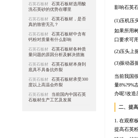
石英石板材
石英石板材选用酸
影响
石英
洗石英砂的优势在哪里
石英石板材
石英石板材，是否
(1)压机
真的致密无孔？
如果所用树
石英石板材
石英石板材中含有
口要求可
钙粉对质量有什么影响
石英石板材
石英石板材各种质
(2)压头
量问题的原因分析及解决措施
(3)振动
石英石板材
石英石板材本身到
底具不具备抗炸裂
当前我国很
石英石板材
石英石板材承受300
量8%?9
度以上高温会炸裂
办呢?改
石英石板材
当前国内中国石英
石板材生产工艺及发展
二、提
1. 在
提高石英粉