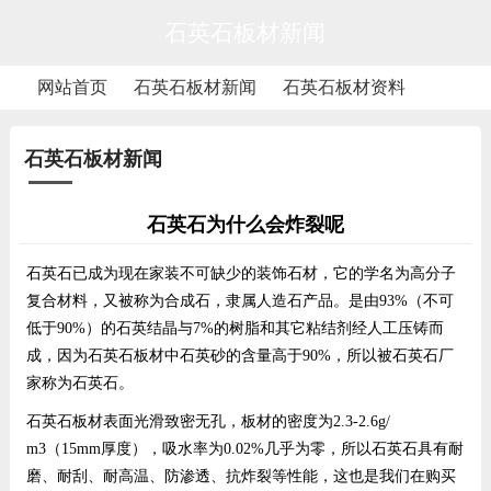
石英石板材新闻
网站首页
石英石板材新闻
石英石板材资料
石英石板材新闻
石英石为什么会炸裂呢
石英石已成为现在家装不可缺少的装饰石材，它的学名为高分子
复合材料，又被称为合成石，隶属人造石产品。是由93%（不可
低于90%）的石英结晶与7%的树脂和其它粘结剂经人工压铸而
成，因为
石英石板材
中石英砂的含量高于90%，所以被
石英石厂
家
称为石英石。
石英石板材
表面光滑致密无孔，板材的密度为2.3-2.6g/
m3（15mm厚度），吸水率为0.02%几乎为零，所以石英石具有耐
磨、耐刮、耐高温、防渗透、抗炸裂等性能，这也是我们在购买