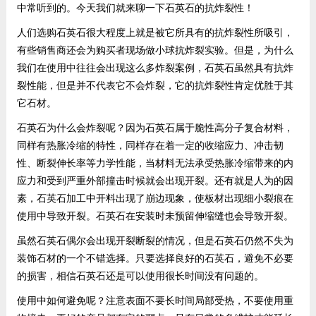
中常听到的。今天我们就来聊一下石英石的抗炸裂性！
人们选购石英石很大程度上就是被它所具有的抗炸裂性所吸引，
有些销售商还会为购买者现场做小球抗炸裂实验。但是，为什么
我们在使用中往往会出现这么多炸裂案例，石英石虽然具有抗炸
裂性能，但是并不代表它不会炸裂，它的抗炸裂性肯定优胜于其
它石材。
石英石为什么会炸裂呢？因为石英石属于脆性高分子复合材料，
同样有热胀冷缩的特性，同样存在着一定的收缩应力、冲击韧
性、断裂伸长率等力学性能，当材料无法承受热胀冷缩带来的内
应力和受到严重外部撞击时候就会出现开裂。还有就是人为的因
素，石英石加工中开料出现了崩边现象，使板材出现细小裂痕在
使用中导致开裂。石英石在安装时未预留伸缩缝也会导致开裂。
虽然石英石偶尔会出现开裂断裂的情况，但是石英石仍然不失为
装饰石材的一个不错选择。只要选择良好的
石英石
，避免不必要
的损害，相信石英石还是可以使用很长时间没有问题的。
使用中如何避免呢？注意表面不要长时间局部受热，不要使用重